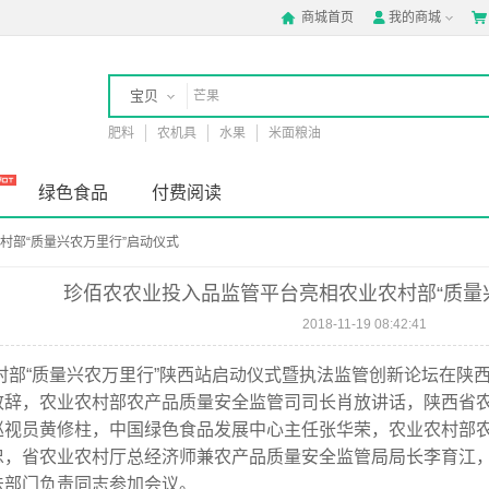
商城首页
我的商城



宝贝
肥料
农机具
水果
米面粮油
店铺
绿色食品
付费阅读
村部“质量兴农万里行”启动仪式
珍佰农农业投入品监管平台亮相农业农村部“质量
2018-11-19 08:42:41
农村部“质量兴农万里行”陕西站启动仪式暨执法监管创新论坛在
致辞，农业农村部农产品质量安全监管司司长肖放讲话，陕西省
巡视员黄修柱，中国绿色食品发展中心主任张华荣，农业农村部
忠，省农业农村厅总经济师兼农产品质量安全监管局局长李育江，
法部门负责同志参加会议。