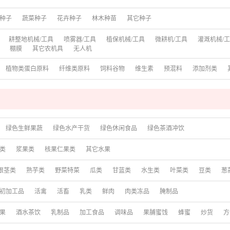
种子
蔬菜种子
花卉种子
林木种苗
其它种子
耕整地机械/工具
喷雾器/工具
植保机械/工具
微耕机/工具
灌溉机械/
棚膜
其它农机具
无人机
植物类蛋白原料
纤维类原料
饲料谷物
维生素
预混料
添加剂类
绿色生鲜果蔬
绿色水产干货
绿色休闲食品
绿色茶酒冲饮
类
浆果类
核果仁果类
其它水果
根茎类
熟芋类
野菜特菜
瓜类
甘蓝类
水生类
叶菜类
豆类
葱
初加工品
活禽
活畜
乳类
鲜肉
肉类冻品
腌制品
果
酒水茶饮
乳制品
加工食品
调味品
果脯蜜饯
蜂蜜
炒货
方