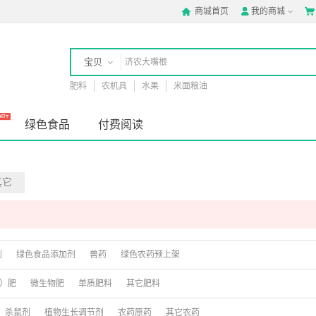
商城首页
我的商城



宝贝
肥料
农机具
水果
米面粮油
店铺
绿色食品
付费阅读
其它
剂
绿色食品添加剂
兽药
绿色农药预上架
）肥
微生物肥
单质肥料
其它肥料
杀鼠剂
植物生长调节剂
农药原药
其它农药