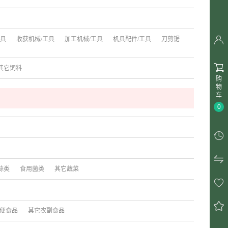

工具
收获机械/工具
加工机械/工具
机具配件/工具
刀剪锯

其它饲料
购
物
车
0


蒜类
食用菌类
其它蔬菜


便食品
其它农副食品