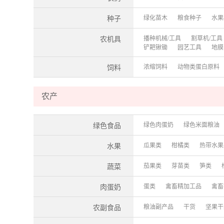
绿化苗木
粮食种子
水果
种子
播种机械/工具
割草机/工具
农机具
铲耙锹锄
园艺工具
地膜
浓缩饲料
动物类蛋白原料
饲料
农产
绿色肉蛋奶
绿色米面粮油
绿色食品
瓜果类
柑橘类
热带水果
水果
茄果类
芽苗类
笋类
蔬菜
蛋类
禽畜精加工品
禽畜
肉蛋奶
粮油副产品
干货
坚果干
农副食品